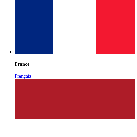
France
Français