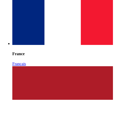
France
Français