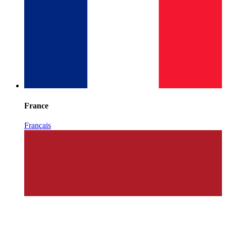
France
Français