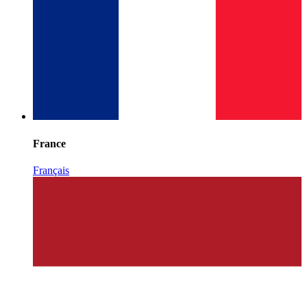
France
Français