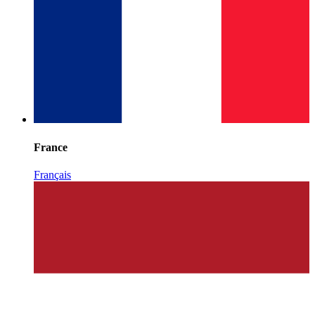
France
Français