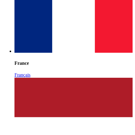
France
Français