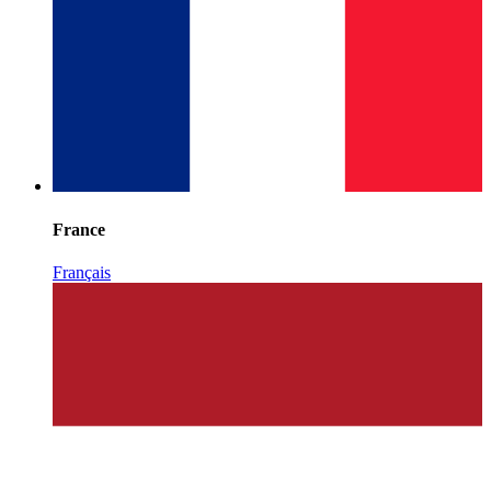
France
Français