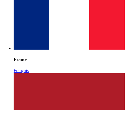
France
Français