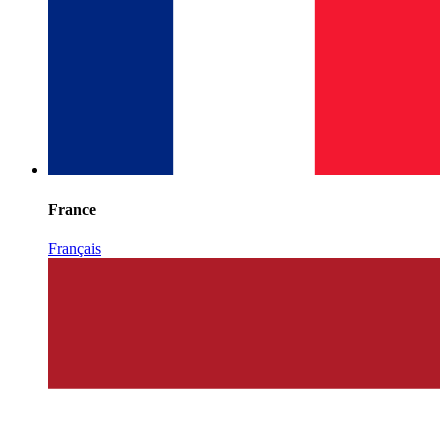
France
Français