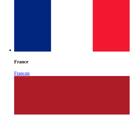
France
Français