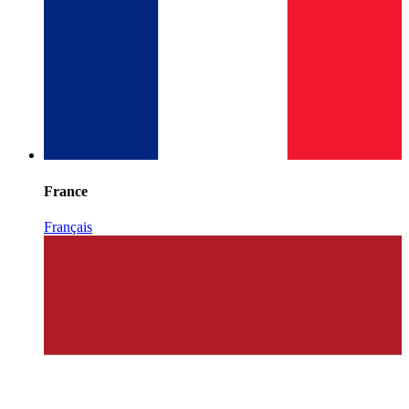
France
Français