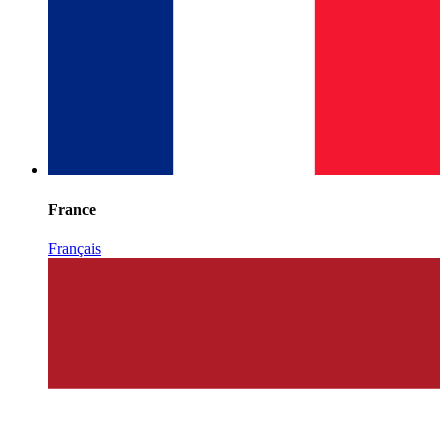
France
Français