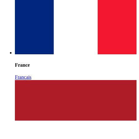
France
Français