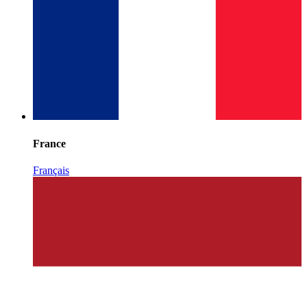
France
Français