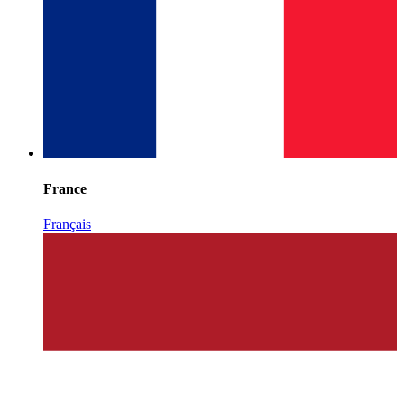
France
Français