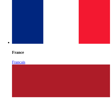
France
Français