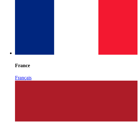
France
Français