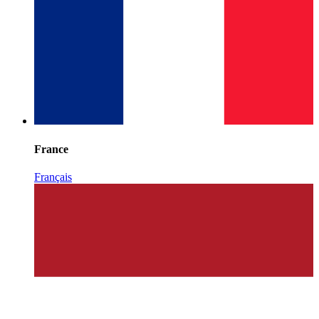
France
Français