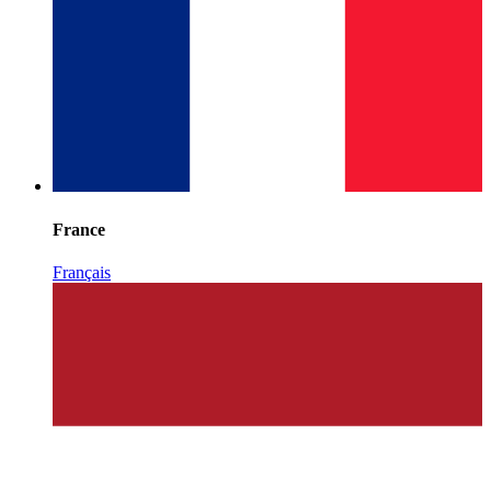
France
Français