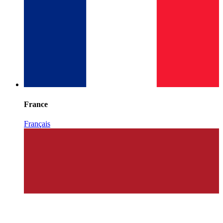
France
Français