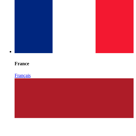
France
Français