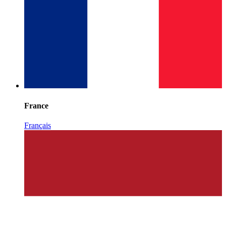
France
Français