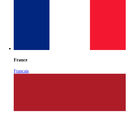
France
Français