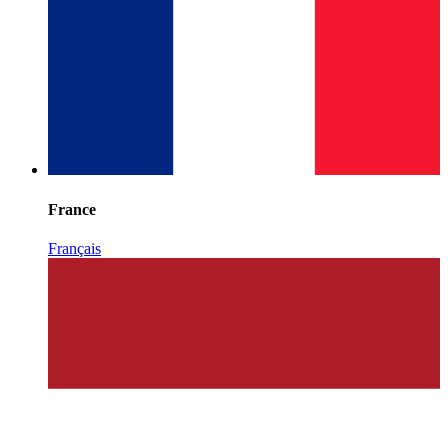
France
Français