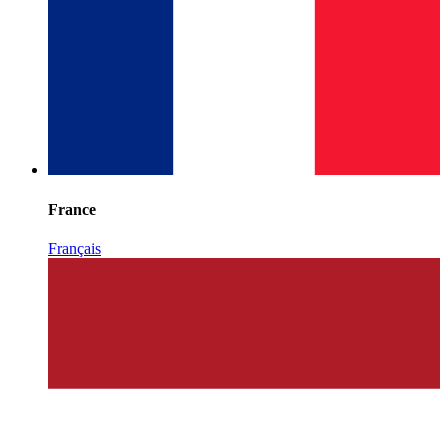
France
Français