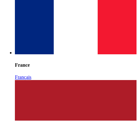
France
Français