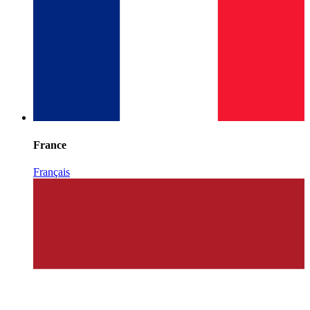
France
Français