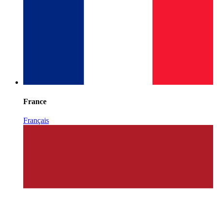
France
Français