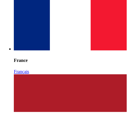
France
Français