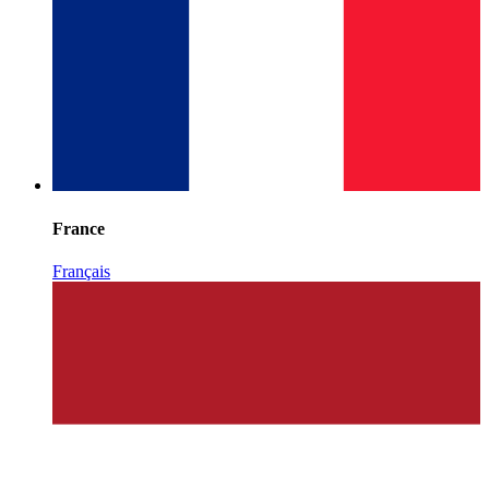
France
Français