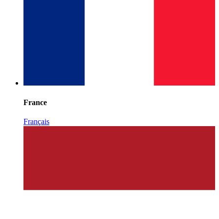
France
Français