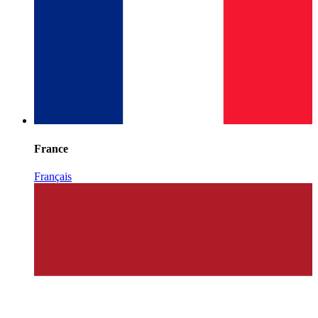
France
Français