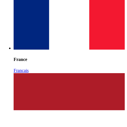
France
Français