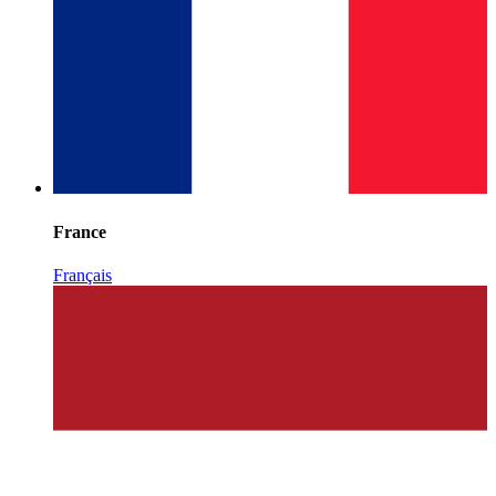
France
Français