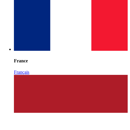
France
Français