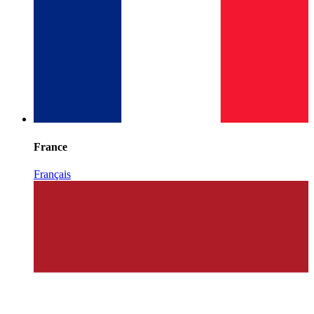
France
Français