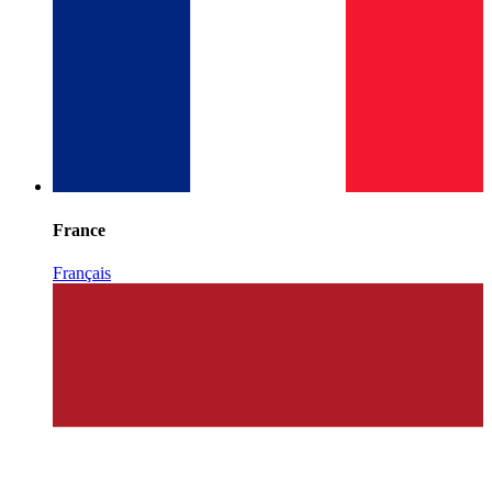
France
Français