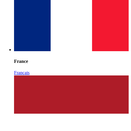
France
Français