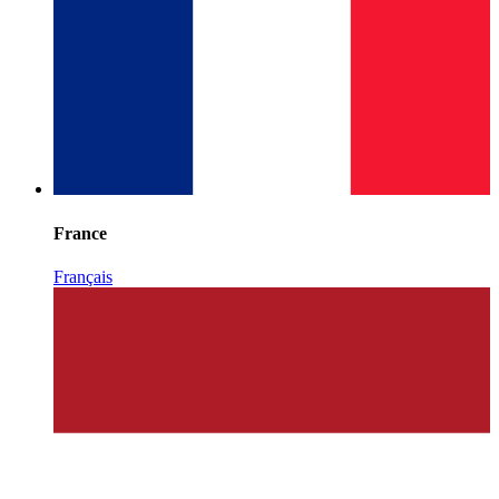
France
Français