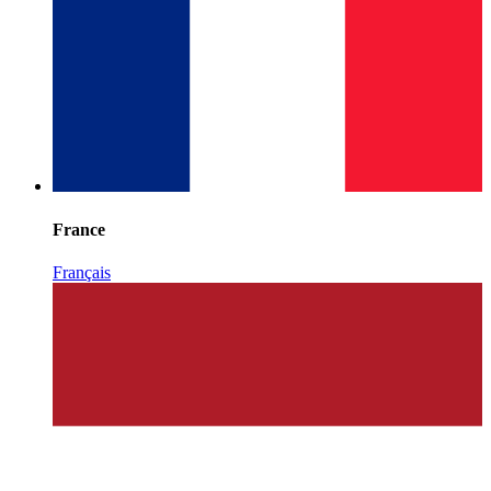
France
Français