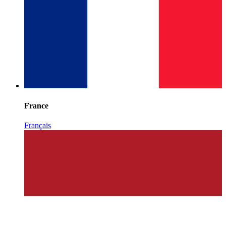
France
Français