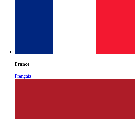
France
Français