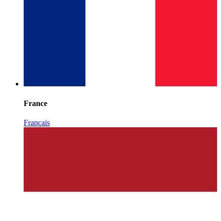
France
Français