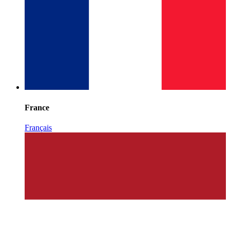
France
Français