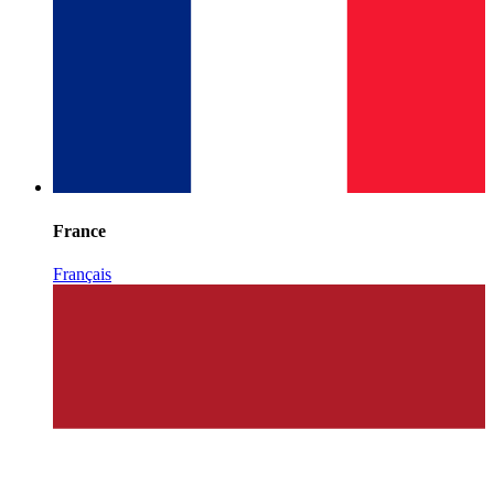
France
Français