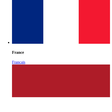
France
Français