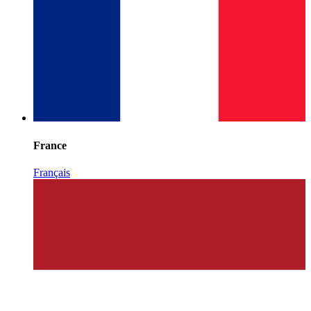
France
Français